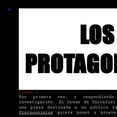
LOS
PROTAGO
[ home ]
Por primera vez, y respondiend
investigación, El Conde de Torreﬁel
una pieza destinada a un publico f
Protagonistas
quiere poner a prueba