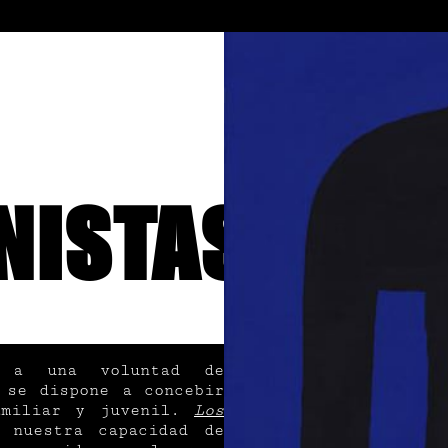
NISTAS
o a una voluntad de
 se dispone a concebir
amiliar y juvenil.
Los
 nuestra capacidad de