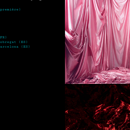
première)
FR)
obregat (ES)
arcelona (ES)