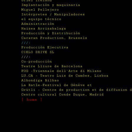
Uriel Ireland
Implantación y maquinaria
Miguel Pellejero
Intérpretes / Manipuladores
el equipo técnico
Administración
Haizea Arrizabalaga
Producción y Distribución
Caravan Production, Brussels
///:
Producción Ejecutiva
CIELO DRIVE SL
///:
Co-producción
Teatre Lliure de Barcelona
FOG -Triennale dell'Arte di Milano
LU.CA - Teatro Luis de Camões, Lisboa
Alhondiga Bilbao
La Batîe-Festival de Génève et
Grütli - Centre de production et de diffusion 
Centro cultural Conde Duque, Madrid
[ home ]