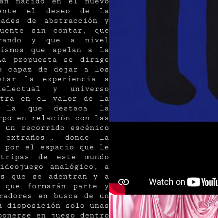
an nacido en el nuevo
mente el deseo de la
dades de abstracción y
uente sin contar, que
trando y que a nivel
nismos que apelan a la
La propuesta se dirige
o capaz de dejar a los
etar la experiencia a
electual y universo
ntra en el valor de la
n la que destaca la
rpo en relación con las
e un recorrido escénico
extraños-, donde la
a por el espacio que le
tripas de este mundo
ideojuego analógico, a
as que se adentran y a
 que formarán parte y
radores en busca de un
u disposición solo unas
ponerse en juego dentro