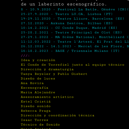
de un laberinto escenográfico.
8 - 10.9.2020 - Festival La Batîe, Génève (CH)(
25-27.9.2020 - Teatro LU.CA, Lisboa (PT)
19-29.11.2020 - Teatre Lliure, Barcelona (ES)
27.12.2020 - Azkuna Zentroa, Bilbao (ES)
10-14.2.2021 - CC Conde Duque, Madrid (ES)
25-28.2.2021 - Teatre Principal de Olot (ES)
27-29.1.2022 - MA Scène National, Montbéliard (
11-12.03.2022 - Teatre l'Artesà, El Prat del Ll
26.12.2022 - 14.1.2023 - Mercat de les Flors, B
16-18.2.2023 - BASE / Triennale Milano (IT)
///:
Idea y creación
El Conde de Torrefiel junto al equipo técnico
Dirección y dramaturgia
Tanya Beyeler y Pablo Gisbert
Diseño de luces
Ana Rovira
Escenografía
Maria Alejandre
Asesoramiento artístico
Estel Cristià
Diseño sonido
Rebecca Praga
Dirección y coordinación técnica
Isaac Torres
Técnico de Sonido