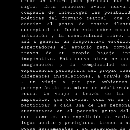
crear un teatro para personas que h
siglo. Esta creación avala nueva
compañía de interrogar las posibili
poéticas del formato teatral: que c
esquive el gesto de contar ilus
conceptual se fundamente sobre meca
intuición y la sensibilidad libre. 
así a generar un dispositivo escénic
espectadores el espacio para compl
través de su propio bagaje int
imaginativo. Esta nueva pieza se ce
imaginación y la complicidad e
experiencia perceptiva del propio cue
diferentes instalaciones, a través d
- un viaje a pie por ambientes 
percepción de uno mismo es adulterad
rodea. Un viaje a través de las 
imposible, que convoca, como en un v
participar a cada una de las person
sustentarse en el pequeño grupo del
que, como en una expedición de explo
lugar oculto y prodigioso, tienen a s
pocas herramientas y su capacidad de 